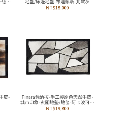
斯德哥
地墊/床邊地墊-布達佩斯-北歐灰
NT$18,000
牛皮-
Finara費納拉-手工製原色天然牛皮-
城市印象-玄關地墊/地毯-阿卡波可日
落教堂
NT$19,800