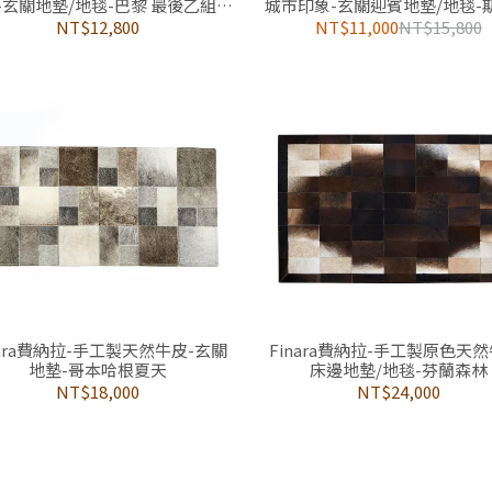
-玄關地墊/地毯-巴黎 最後乙組現
城市印象-玄關迎賓地墊/地毯-
貨售完斷貨
爾摩(最後兩組）
NT$12,800
NT$11,000
NT$15,800
nara費納拉-手工製天然牛皮-玄關
Finara費納拉-手工製原色天然
地墊-哥本哈根夏天
床邊地墊/地毯-芬蘭森林
NT$18,000
NT$24,000