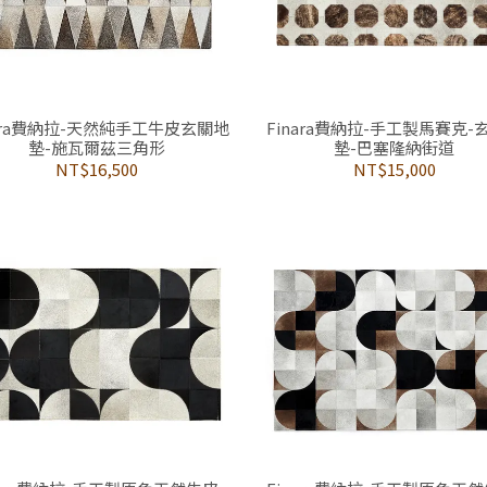
nara費納拉-天然純手工牛皮玄關地
Finara費納拉-手工製馬賽克-
墊-施瓦爾茲三角形
墊-巴塞隆納街道
NT$16,500
NT$15,000