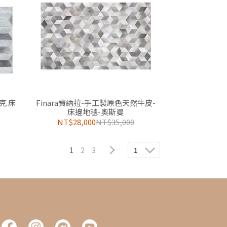
克 床
Finara費納拉-手工製原色天然牛皮-
床邊地毯-奧斯曼
NT$28,000
NT$35,000
1
2
3
1