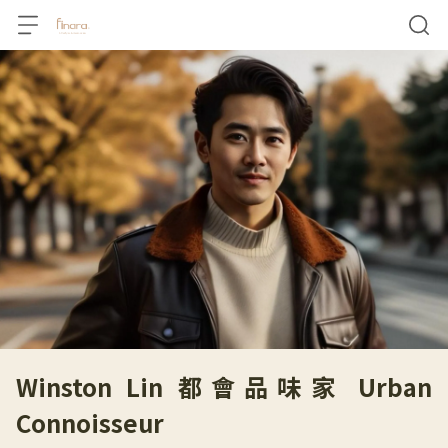
Winston Lin 都會品味家 Urban
Connoisseur