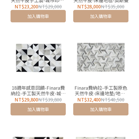
天然牛皮手工製-城市印象-
天然牛皮-床邊地毯-奧斯曼
床邊地墊/地毯-波西塔諾
NT$23,200
NT$29,000
NT$28,000
NT$35,000
加入購物車
加入購物車
18週年感恩回饋-Finara費
Finara費納拉-手工製原色
納拉-手工製天然牛皮-城市
天然牛皮-床邊地墊/地毯-
印象-玄關迎賓地墊/地毯-
莫內花園-夏鳴灰色
NT$29,800
NT$39,800
NT$32,400
NT$40,500
紐約 （官網獨家限定）唯
加入購物車
加入購物車
一一組