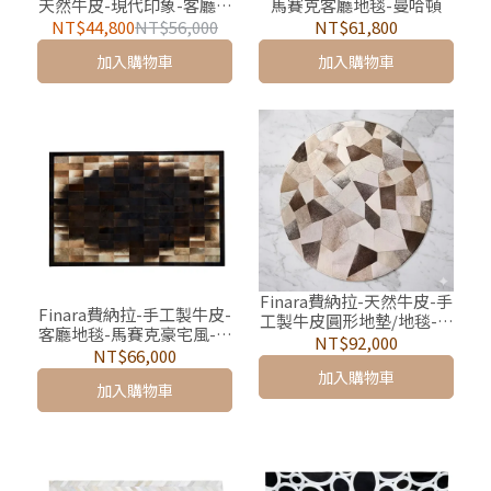
天然牛皮-現代印象-客廳地
馬賽克客廳地毯-曼哈頓
墊/地毯-超越Go Beyond
NT$44,800
NT$56,000
NT$61,800
加入購物車
加入購物車
Finara費納拉-天然牛皮-手
Finara費納拉-手工製牛皮-
工製牛皮圓形地墊/地毯-挪
客廳地毯-馬賽克豪宅風-芬
威森林 陶朱隱園同款 最後
NT$92,000
蘭森林
NT$66,000
一組
加入購物車
加入購物車