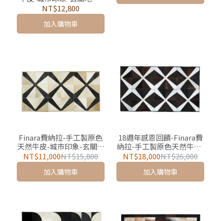
地毯-巴黎 最後乙組現貨售
NT$12,800
完斷貨
加入購物車
Finara費納拉-手工製原色
18週年感恩回饋-Finara費
天然牛皮-城市印象-玄關迎
納拉-手工製原色天然牛皮-
賓地墊/地毯-斯德哥爾摩
城市印象-玄關迎賓地墊/地
NT$11,000
NT$15,800
NT$18,000
NT$26,000
(最後兩組）
毯-斯德哥爾摩·華麗冬季
加入購物車
加入購物車
（官網獨家限定）唯一一
組