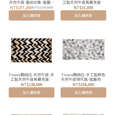
天然牛皮-藝術印象-客廳地
工製天然牛皮馬賽克客廳
墊/地毯-畢卡索
地墊-曼谷(150*90cm) 床
NT$107,200
NT$134,000
NT$31,000
邊毯、按摩椅地墊
加入購物車
加入購物車
Finara費納拉-天然牛皮-手
Finara費納拉-手工製原色
工製天然牛皮馬賽克客廳
天然牛皮現代風-客廳地墊/
地毯-曼谷
地毯-奧斯曼
NT$138,000
NT$156,000
加入購物車
加入購物車