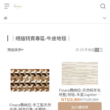
｜絕版特賣專區-牛皮地毯｜
預設排序
共 24 件商品
Finara費納拉-天然純羊毛
地墊/地毯-木星Jupiter 最
後一組
NT$10,400
NT$20,800
Finara費納拉-手工製天然
加入購物車
牛皮-城市印象-玄關地墊/