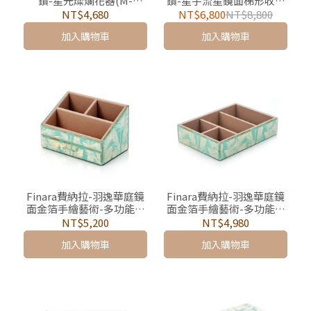
鑽-星光燦爛花器(M-
鑽-星宇流星鏡面梯形收納
23cm）
桶/垃圾桶
NT$4,680
NT$6,800
NT$8,800
加入購物車
加入購物車
Finara費納拉-羽逸華庭鏡
Finara費納拉-羽逸華庭鏡
面金箔手繪藝術-多功能置
面金箔手繪藝術-多功能首
物盒
飾收納盤
NT$5,200
NT$4,980
加入購物車
加入購物車