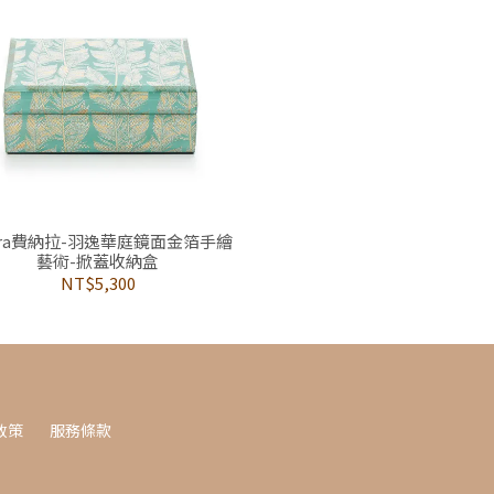
nara費納拉-羽逸華庭鏡面金箔手繪
藝術-掀蓋收納盒
NT$5,300
政策
服務條款