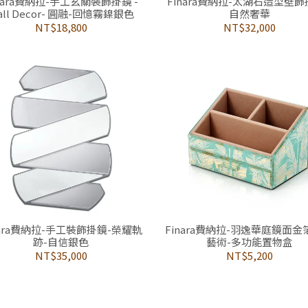
nara費納拉-手工玄關裝飾掛鏡 -
Finara費納拉-太湖石造型壁飾
all Decor- 圓融-回憶霧鎳銀色
自然奢華
NT$18,800
NT$32,000
nara費納拉-手工裝飾掛鏡-榮耀軌
Finara費納拉-羽逸華庭鏡面
跡-自信銀色
藝術-多功能置物盒
NT$35,000
NT$5,200