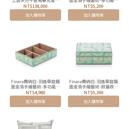
工製天然牛皮馬賽克客廳
面金箔手繪藝術-多功能置
地毯-曼谷
物盒
NT$138,000
NT$5,200
加入購物車
加入購物車
Finara費納拉-羽逸華庭鏡
Finara費納拉-羽逸華庭鏡
面金箔手繪藝術-多功能首
面金箔手繪藝術-掀蓋收納
飾收納盤
盒
NT$4,980
NT$5,300
加入購物車
加入購物車