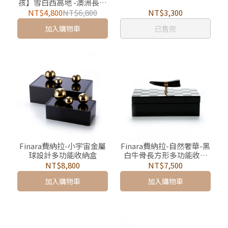
孩】雪白西高地 -澳洲長羊
毛雙面立體抱枕 最後一組
NT$4,800
NT$6,800
NT$3,300
絕版品
加入購物車
已售完
Finara費納拉-小宇宙金屬
Finara費納拉-自然奢華-黑
球設計多功能收納盒
白牛骨長方形多功能收納
首飾盒
NT$8,800
NT$7,500
加入購物車
加入購物車