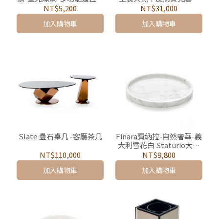
置物盒
地墊-曼谷(150*90cm) 床
NT$5,200
NT$31,000
邊毯、按摩椅地墊
加入購物車
加入購物車
Slate 疊石桌几 -客廳茶几
Finara費納拉-自然奢華-義
大利雪花白 Staturio大理
石圓形盤 (25cm)
NT$110,000
NT$9,800
加入購物車
加入購物車