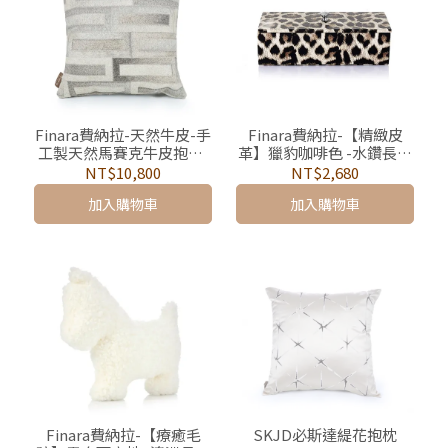
Finara費納拉-天然牛皮-手
Finara費納拉-【精緻皮
工製天然馬賽克牛皮抱枕-
革】獵豹咖啡色 -水鑽長方
德倫尚境
形多功能收納盒
NT$10,800
NT$2,680
加入購物車
加入購物車
Finara費納拉-【療癒毛
SKJD必斯達緹花抱枕