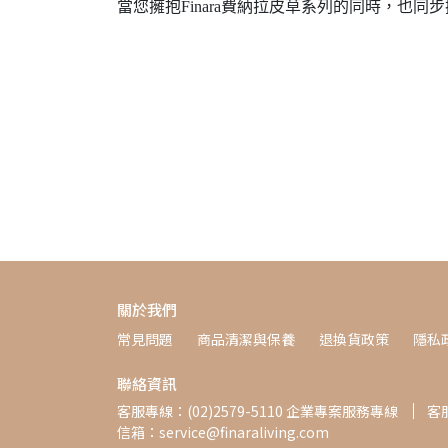
當您擁抱Finara費納拉皮草系列的同時，也
關於我們
常見問題
商品清潔與保養
退換貨政策
隱私
聯絡資訊
客服專線：(02)2579-5110 企業專案服務專線
客服
信箱：service@finaraliving.com