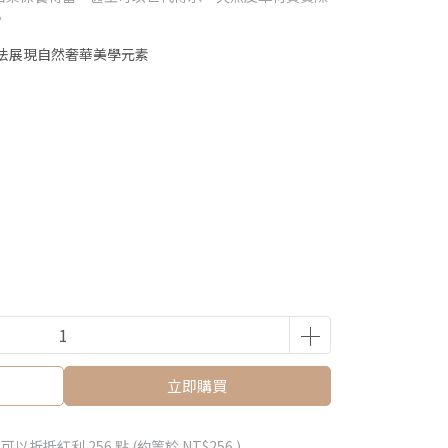
。
法展現自然奢華美學元素
立即購買
 」可以折抵紅利
256
點 (約等於
NT$256
)