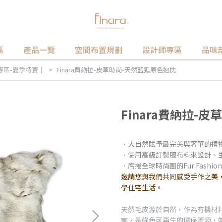
區
產品一覽
空間布置規劃
設計師專區
品味
專區-夏季特賣｜
Finara費納拉-皮草時尚-天然藍狐原色抱枕
Finara費納拉-
．大自然賦予最完美與奢華的禮
．使用高級訂製服布料來設計、
．席捲全球時尚圈的Fur Fashi
邀請您與我們共同感受手作之美，擁
學住宅生活。
天然毛皮源於自然，作為有機材
害，是綠色可再生的環保資源，