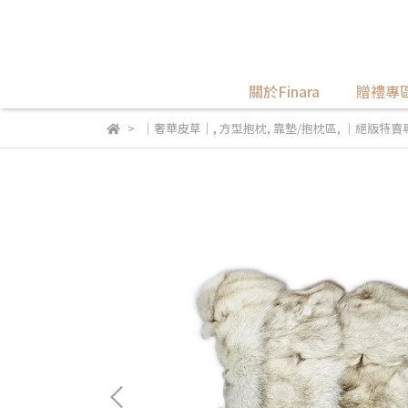
關於Finara
贈禮專
｜奢華皮草｜
,
方型抱枕
,
靠墊/抱枕區
,
｜絕版特賣