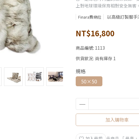
上對地球環境保育相對安全無害
以高級訂製服手
Finara費納拉
NT$16,800
商品編號:
1113
供貨狀況:
尚有庫存 1
規格
50×50
加入購物車
加入最愛
此商品 「 最高