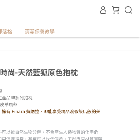
部落格
清潔保養教學
皮草時尚-天然藍狐原色抱枕
物
生產品牌系列抱枕
on皮草風華
有 Finara 費納拉，即能享受精品渡假飯店般的美
料可以被自然生物分解，不會產生人造物質的化學危
如果保養得當，甚至可以世代傳承，天然皮草材質實際