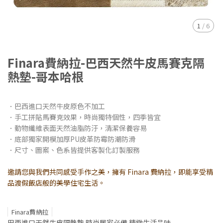
1
/
6
Finara費納拉-巴西天然牛皮馬賽克隔
熱墊-哥本哈根
．巴西進口天然牛皮原色不加工
．手工拼貼馬賽克效果，時尚獨特個性，四季皆宜
．動物纖維表面天然油脂防汙，清潔保養容易
．底部獨家開模加厚PU皮革防霉防潮防滑
．尺寸、圖案、色系皆提供客製化訂製服務
邀請您與我們共同感受手作之美，擁有 Finara 費納拉，即能享受精
品渡假飯店般的美學住宅生活。
Finara費納拉
巴西進口天然牛皮隔熱墊 時尚居家必備 精緻生活品味