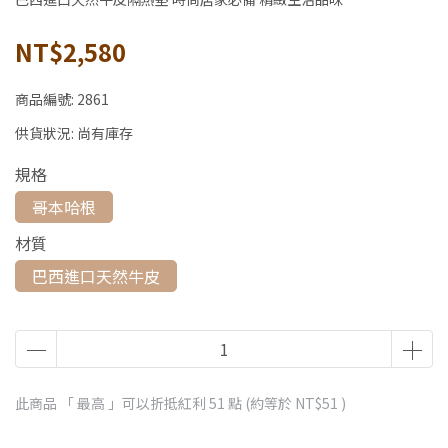
NT$2,580
商品編號:
2861
供貨狀況:
尚有庫存
規格
哥本哈根
材質
巴西進口天然牛皮
此商品 「 最高 」可以折抵紅利
51
點 (約等於
NT$51
)