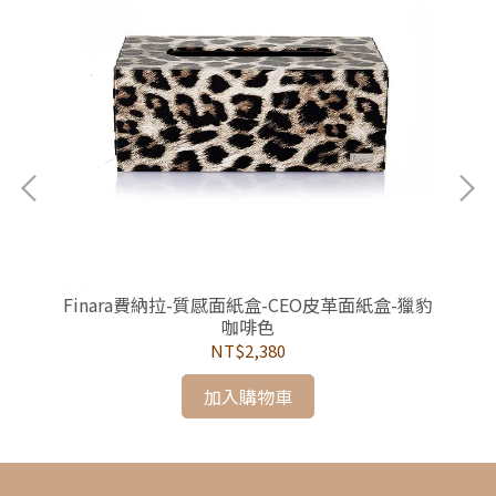
酒瓶
Finara費納拉-質感面紙盒-CEO皮革面紙盒-獵豹
F
咖啡色
NT$2,380
加入購物車