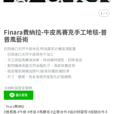
1
/
4
Finara費納拉-牛皮馬賽克手工地毯-普
普風藝術
巴西進口天然牛皮地毯 時尚居家必備裝潢配置
．巴西進口天然牛皮原色不加工
．手工拼貼馬賽克效果，時尚獨特個性，四季皆宜
．動物纖維表面天然油脂防汙，清潔保養容易
．底部獨家開模加厚PU皮革防霉防潮防滑
．尺寸、圖案、色系皆提供客製化訂製服務
洽詢軟裝管家服務
finara費納拉
#普普風 #牛皮 #地毯 #馬賽克 #企業合作 #設計師愛用 #經銷合作 #