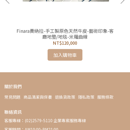
馬賽
Finara費納拉-手工製原色天然牛皮-藝術印象-客
F
廳地墊/地毯-米羅曲線
NT$120,000
加入購物車
關於我們
常見問題
商品清潔與保養
退換貨政策
隱私政策
服務條款
聯絡資訊
客服專線：(02)2579-5110 企業專案服務專線
客服時間：AM10:00-PM21:00