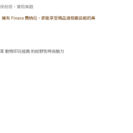
，環保耐用，實用美觀
有 Finara 費納拉，即能享受精品渡假飯店般的美
革 動物印花經典 豹紋野性時尚魅力