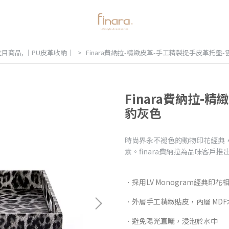
注目商品
,
｜PU皮革收納｜
Finara費納拉-精緻皮革-手工精製提手皮革托盤
Finara費納拉-
豹灰色
時尚界永不褪色的動物印花經典
素。finara費納拉為品味客戶
．採用LV Monogram經典印
．外層手工精緻貼皮，內層 MDF
．避免陽光直曬，浸泡於水中