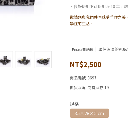
．良好使用下可保用 5-10 年
邀請您與我們共同感受手作之美，擁
學住宅生活。
環保溫潤的PU皮
Finara費納拉
NT$2,500
商品編號:
3697
供貨狀況:
尚有庫存 19
規格
35×28×5 cm