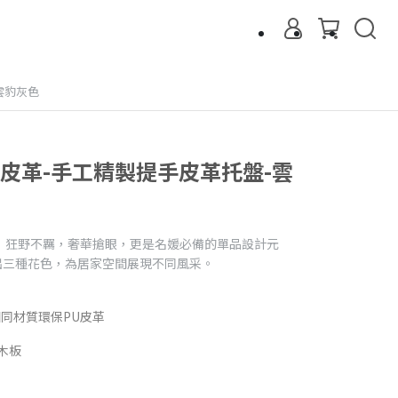
-雲豹灰色
精緻皮革-手工精製提手皮革托盤-雲
，狂野不羈，奢華搶眼，更是名媛必備的單品設計元
推出三種花色，為居家空間展現不同風采。
花相同材質環保PU皮革
木板