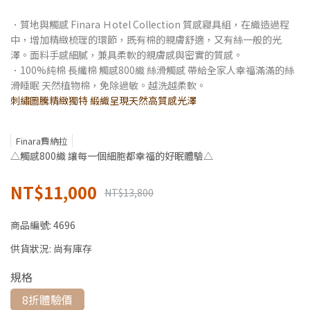
．質地與觸感 Finara Ｈotel Collection 質感寢具組，在織造過程
中，增加精緻梳理的環節，既有棉的親膚舒適，又有絲一般的光
澤。面料手感細膩，兼具柔軟的親膚感與密實的質感。
．100%純棉 長纖棉 觸感800織 絲滑觸感 帶給全家人幸福滿滿的絲
滑睡眠 天然植物棉，免除過敏。越洗越柔軟。
刺繡圖騰精緻獨特 緞織呈現天然高質感光澤
Finara費納拉
△觸感800織 讓每一個細胞都幸福的好眠體驗△
NT$11,000
NT$13,800
商品編號:
4696
供貨狀況:
尚有庫存
規格
8折體驗價