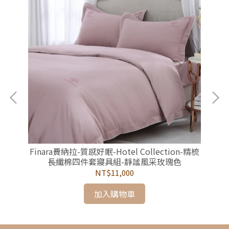
結
Finara費納拉-質感好眠-Hotel Collection-精梳
Fi
長纖棉四件套寢具組-靜謐風采玫瑰色
NT$11,000
加入購物車