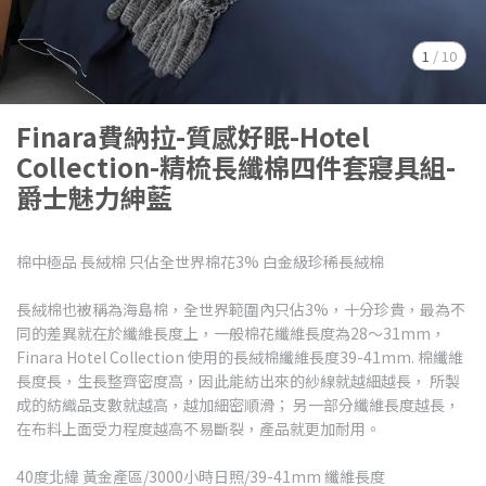
1
/
10
Finara費納拉-質感好眠-Hotel
Collection-精梳長纖棉四件套寢具組-
爵士魅力紳藍
棉中極品 長絨棉 只佔全世界棉花3% 白金級珍稀長絨棉
長絨棉也被稱為海島棉，全世界範圍內只佔3%，十分珍貴，最為不
同的差異就在於纖維長度上，一般棉花纖維長度為28～31mm，
Finara Hotel Collection 使用的長絨棉纖維長度39-41mm. 棉纖維
長度長，生長整齊密度高，因此能紡出來的紗線就越細越長， 所製
成的紡織品支數就越高，越加細密順滑； 另一部分纖維長度越長，
在布料上面受力程度越高不易斷裂，產品就更加耐用。
40度北緯 黃金產區/3000小時日照/39-41mm 纖維長度