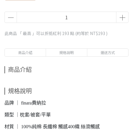
此商品 「 最高 」可以折抵紅利
193
點 (約等於
NT$193
)
商品介紹
規格說明
運送方式
商品介紹
規格說明
品牌 ｜ finara費納拉
類型 ｜枕套/被套/平單
材質 ｜ 100%純棉 長纖棉 觸感400織 絲滑觸感