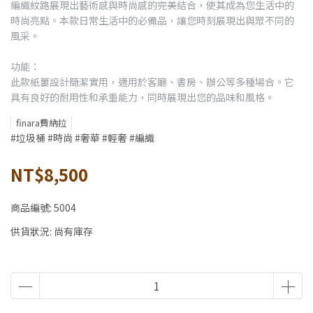
編織紋路展現出藝術感與時尚感的完美結合，使其成為您生活中的
時尚亮點。本款日常生活中的必備品，讓您時刻展現出與眾不同的
風采。
功能：
此款紙簍設計簡潔實用，適用於客廳、書房、辦公等多種場合。它
具有良好的耐用性和承重能力，同時展現出您的品味和風格。
finara費納拉
#垃圾桶 #時尚 #奢華 #輕奢 #編織
NT$8,500
商品編號:
5004
供貨狀況:
尚有庫存