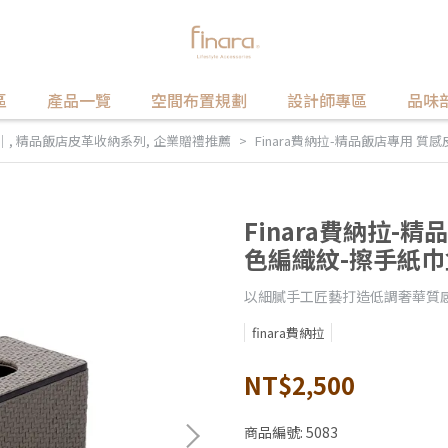
區
產品一覽
空間布置規劃
設計師專區
品味
｜
,
精品飯店皮革收納系列
,
企業贈禮推薦
Finara費納拉-精品飯店專用 質
Finara費納拉-
色編織紋-擦手紙巾
以細膩手工匠藝打造低調奢華質
finara費納拉
NT$2,500
商品編號:
5083