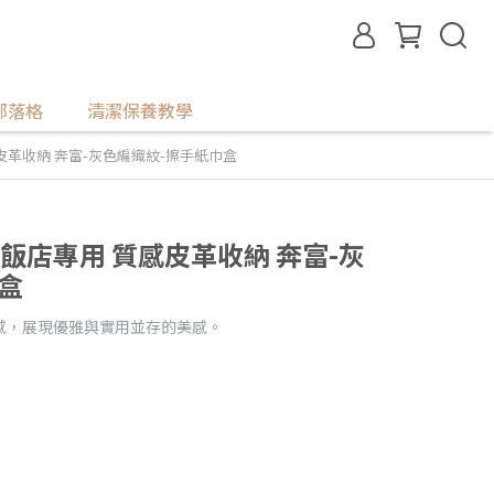
部落格
清潔保養教學
感皮革收納 奔富-灰色編織紋-擦手紙巾盒
精品飯店專用 質感皮革收納 奔富-灰
盒
感，展現優雅與實用並存的美感。