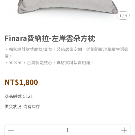
1
/
4
Finara費納拉-左岸雲朵方枕
．獨家設計款式腰枕/靠枕，裝飾居家空間，從細節展現精緻生活態
度。
．50×50，台灣製造枕心，真材實料紮實飽滿。
NT$1,800
商品編號:
5131
供貨狀況:
尚有庫存