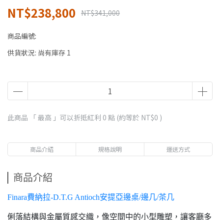
NT$238,800
NT$341,000
商品編號:
供貨狀況:
尚有庫存 1
此商品 「 最高 」可以折抵紅利
0
點 (約等於
NT$0
)
商品介紹
規格說明
運送方式
商品介紹
Finara費納拉-D.T.G Antioch安提亞邊桌/邊几/茶几
俐落結構與金屬質感交織，像空間中的小型雕塑，讓客廳多