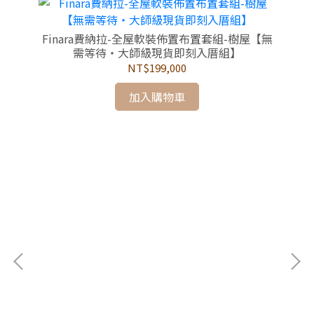
會客
Finara費納拉-全屋軟裝佈置布置套組-樹屋【無
需等待・大師級現貨即刻入厝組】
NT$199,000
加入購物車
F