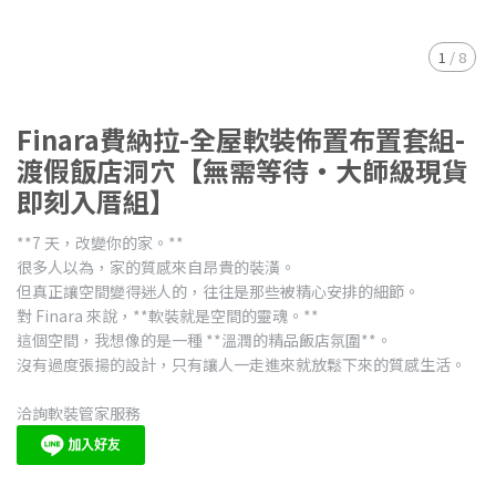
1
/
8
Finara費納拉-全屋軟裝佈置布置套組-
渡假飯店洞穴【無需等待・大師級現貨
即刻入厝組】
**7 天，改變你的家。**
很多人以為，家的質感來自昂貴的裝潢。
但真正讓空間變得迷人的，往往是那些被精心安排的細節。
對 Finara 來說，**軟裝就是空間的靈魂。**
這個空間，我想像的是一種 **溫潤的精品飯店氛圍**。
沒有過度張揚的設計，只有讓人一走進來就放鬆下來的質感生活。
洽詢軟裝管家服務