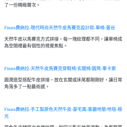
了一份精緻層次。
Finara費納拉-現代時尚天然牛皮馬賽克設計款-單椅-曼谷
天然牛皮以馬賽克方式拼接，每一塊紋理都不同，讓單椅成
為空間裡最有個性的視覺焦點。
Finara費納拉-天然牛皮馬賽克穿鞋椅/玄關椅/圓凳-畢卡索
圓潤造型搭配牛皮拼接，放在玄關或床尾都剛剛好，讓日常
角落多了一點藝術感。
Finara費納拉-手工製原色天然牛皮-豪宅風-客廳地墊/地毯-極
光