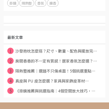
掛鏡
隔熱墊
香氛
擴香
最新文章
1
沙發抱枕怎麼搭？尺寸、數量、配色與擺放完⋯
2
房間香香的不一定有質感！居家香氛怎麼選？⋯
3
隔熱墊推薦｜選錯不只傷桌面！5個挑選重點⋯
4
真皮與 PU 皮怎麼選？家具與家飾皮革材⋯
5
《掛鏡推薦與挑選指南：4個空間放大技巧，⋯