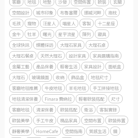
客廳
地毯
地墊
沙發
空間佈置
軟裝
玄關
空間設計
城市印象
布魯塞爾
挪威河畔
抱枕
毛孩
寵物
汪星人
喵星人
客製
十二星座
金牛
牡羊
曙光
星宇流星
陳列
寢具
全球快訊
媒體採訪
大理石家具
大理石桌
大理石餐桌
天然大理石
設計家具
家具選購指南
金屬工藝
產品保養
輕奢生活
家具設計
面紙盒
大理石
玻璃鏡面
收納
飾品盒
地毯尺寸
客廳地毯推薦
牛皮地毯
羊毛地毯
手工拼接地毯
地毯清潔保養
Finara 費納拉
輕奢軟裝搭配
尺寸
客廳地毯
清潔保養
軟裝搭配
衛浴
客製實錄
軟裝美學
手工牛皮
精品家具
空間布置
軟裝佈置
靜奢美學
HomeCafe
空間指南
質感生活
鏡