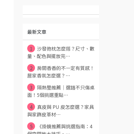
最新文章
1
沙發抱枕怎麼搭？尺寸、數
量、配色與擺放完⋯
2
房間香香的不一定有質感！
居家香氛怎麼選？⋯
3
隔熱墊推薦｜選錯不只傷桌
面！5個挑選重點⋯
4
真皮與 PU 皮怎麼選？家具
與家飾皮革材⋯
5
《掛鏡推薦與挑選指南：4
個空間放大技巧，⋯