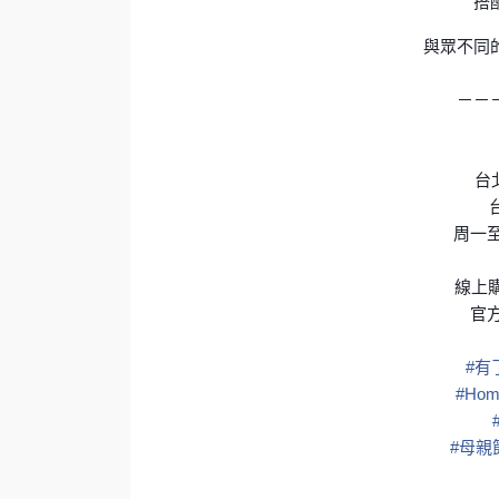
搭
與眾不同
－－
台北
周一至
線上
官方
#
有
#
Hom
#
母親