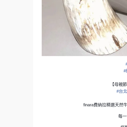
#
【母親節
#
台
finara費納拉精選
每一