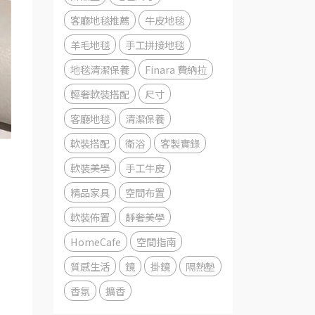
客廳地毯推薦
牛皮地毯
羊毛地毯
手工拼接地毯
地毯清潔保養
Finara 費納拉
輕奢軟裝搭配
尺寸
客廳地毯
清潔保養
軟裝搭配
衛浴
客製實錄
軟裝美學
手工牛皮
精品家具
空間布置
軟裝佈置
靜奢美學
HomeCafe
空間指南
質感生活
鏡
掛鏡
隔熱墊
香氛
擴香