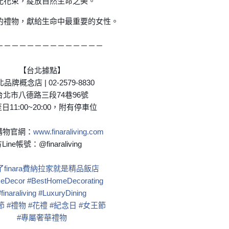
配花束，綻放自然生命之美。
的禮物，獻給生命中最重要的女性。
－－－－－－－－－－－－－－
【台北據點】
品牌概念店 | 02-2579-8830
台北市八德路三段74巷96號
日11:00~20:00，附有停車位
購物官網：
www.finaraliving.com
Line帳號：@finaraliving
了finara費納拉家就是精品飯店
eDecor
#
BestHomeDecorating
#
finaraliving
#
LuxuryDining
節
#
禮物
#
花禮
#
紀念日
#
女王節
#
專屬奢華禮物