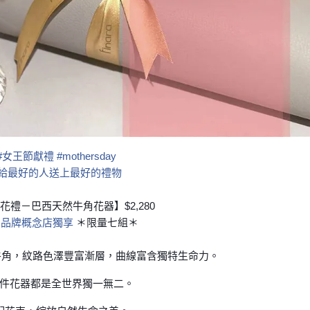
#
女王節獻禮
#
mothersday
給最好的人送上最好的禮物
花禮－巴西天然牛角花器】$2,280
北品牌概念店獨享
＊限量七組＊
天然牛角，紋路色澤豐富漸層，曲線富含獨特生命力。
件花器都是全世界獨一無二。