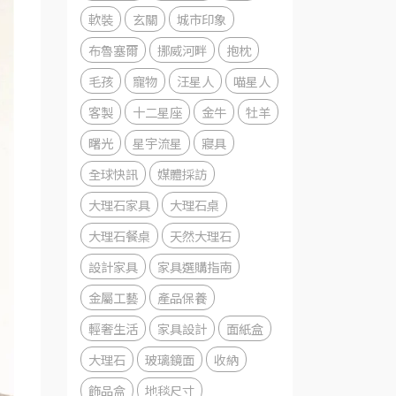
軟裝
玄關
城市印象
布魯塞爾
挪威河畔
抱枕
毛孩
寵物
汪星人
喵星人
客製
十二星座
金牛
牡羊
曙光
星宇流星
寢具
全球快訊
媒體採訪
大理石家具
大理石桌
大理石餐桌
天然大理石
設計家具
家具選購指南
金屬工藝
產品保養
輕奢生活
家具設計
面紙盒
大理石
玻璃鏡面
收納
飾品盒
地毯尺寸