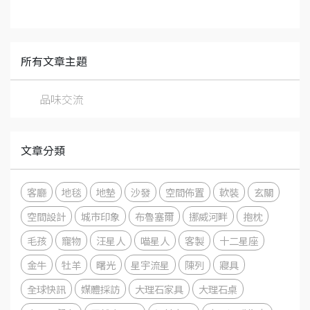
所有文章主題
品味交流
文章分類
客廳
地毯
地墊
沙發
空間佈置
軟裝
玄關
空間設計
城市印象
布魯塞爾
挪威河畔
抱枕
毛孩
寵物
汪星人
喵星人
客製
十二星座
金牛
牡羊
曙光
星宇流星
陳列
寢具
全球快訊
媒體採訪
大理石家具
大理石桌