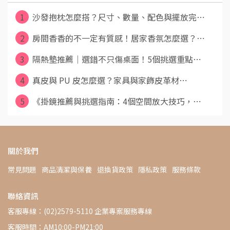
1
沙發抱枕怎麼搭？尺寸、數量、配色與擺放完⋯
2
房間香香的不一定有質感！居家香氛怎麼選？⋯
3
隔熱墊推薦｜選錯不只傷桌面！5個挑選重點⋯
4
真皮與 PU 皮怎麼選？家具與家飾皮革材⋯
5
《掛鏡推薦與挑選指南：4個空間放大技巧，⋯
關於我們
常見問題
商品清潔與保養
退換貨政策
隱私政策
服務條款
聯絡資訊
客服專線：(02)2579-5110 企業專案服務專線
客服時間：AM10:00-PM21:00