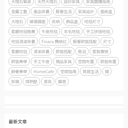
大理石餐桌
天然大理石
設計家具
家具選購指南
金屬工藝
產品保養
輕奢生活
家具設計
面紙盒
大理石
玻璃鏡面
收納
飾品盒
地毯尺寸
客廳地毯推薦
牛皮地毯
羊毛地毯
手工拼接地毯
地毯清潔保養
Finara 費納拉
輕奢軟裝搭配
尺寸
客廳地毯
清潔保養
軟裝搭配
衛浴
客製實錄
軟裝美學
手工牛皮
精品家具
空間布置
軟裝佈置
靜奢美學
HomeCafe
空間指南
質感生活
鏡
掛鏡
隔熱墊
香氛
擴香
最新文章