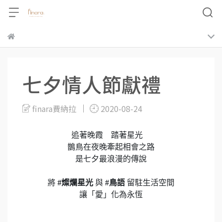
七夕情人節獻禮
finara費納拉
2020-08-24
追著晚霞 踏著星光
鵲鳥在夜晚牽起相會之路
是七夕最浪漫的傳說
將
#燦爛星光
與
#鳥語
留駐生活空間
讓「愛」化為永恆