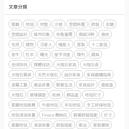
文章分類
客廳
地毯
地墊
沙發
空間佈置
軟裝
玄關
空間設計
城市印象
布魯塞爾
挪威河畔
抱枕
毛孩
寵物
汪星人
喵星人
客製
十二星座
金牛
牡羊
曙光
星宇流星
陳列
寢具
全球快訊
媒體採訪
大理石家具
大理石桌
大理石餐桌
天然大理石
設計家具
家具選購指南
金屬工藝
產品保養
輕奢生活
家具設計
面紙盒
大理石
玻璃鏡面
收納
飾品盒
地毯尺寸
客廳地毯推薦
牛皮地毯
羊毛地毯
手工拼接地毯
地毯清潔保養
Finara 費納拉
輕奢軟裝搭配
尺寸
客廳地毯
清潔保養
軟裝搭配
衛浴
客製實錄