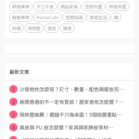
軟裝美學
手工牛皮
精品家具
空間布置
軟裝佈置
靜奢美學
HomeCafe
空間指南
質感生活
鏡
掛鏡
隔熱墊
香氛
擴香
最新文章
1
沙發抱枕怎麼搭？尺寸、數量、配色與擺放完⋯
2
房間香香的不一定有質感！居家香氛怎麼選？⋯
3
隔熱墊推薦｜選錯不只傷桌面！5個挑選重點⋯
4
真皮與 PU 皮怎麼選？家具與家飾皮革材⋯