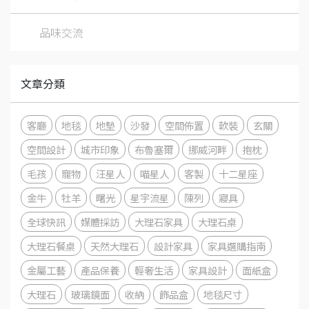
品味交流
文章分類
客廳
地毯
地墊
沙發
空間佈置
軟裝
玄關
空間設計
城市印象
布魯塞爾
挪威河畔
抱枕
毛孩
寵物
汪星人
喵星人
客製
十二星座
金牛
牡羊
曙光
星宇流星
陳列
寢具
全球快訊
媒體採訪
大理石家具
大理石桌
大理石餐桌
天然大理石
設計家具
家具選購指南
金屬工藝
產品保養
輕奢生活
家具設計
面紙盒
大理石
玻璃鏡面
收納
飾品盒
地毯尺寸