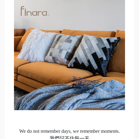
We do not remember days, we remember moments.
我們記不住每一天