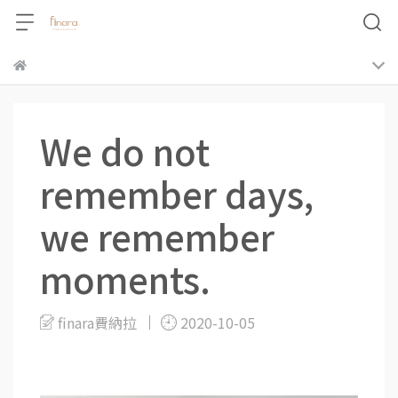
We do not
remember days,
we remember
moments.
finara費納拉
2020-10-05