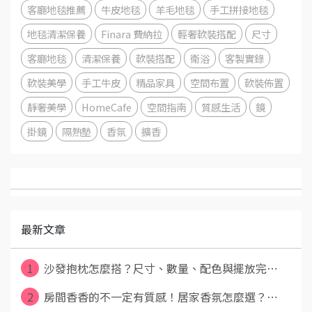
客廳地毯推薦
牛皮地毯
羊毛地毯
手工拼接地毯
地毯清潔保養
Finara 費納拉
輕奢軟裝搭配
尺寸
客廳地毯
清潔保養
軟裝搭配
衛浴
客製實錄
軟裝美學
手工牛皮
精品家具
空間布置
軟裝佈置
靜奢美學
HomeCafe
空間指南
質感生活
鏡
掛鏡
隔熱墊
香氛
擴香
最新文章
1
沙發抱枕怎麼搭？尺寸、數量、配色與擺放完⋯
2
房間香香的不一定有質感！居家香氛怎麼選？⋯