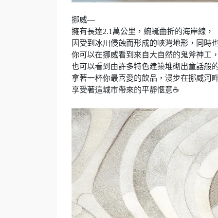
挪威—
擁有長達2.1萬公里，蜿蜒曲折的海岸線，
因受到冰川侵蝕而形成的峽灣地形，同時
你可以在挪威看到來自大自然的鬼斧神工
也可以看到由許多特色建築堆砌出童話般
拿著一杯你最喜愛的飲品，漫步在挪威河
享受著這城市帶來的平靜愜意☕