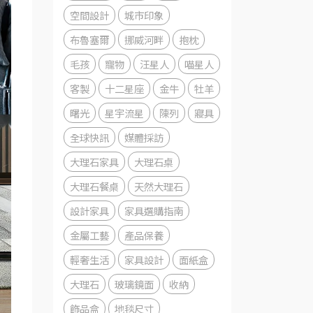
空間設計
城市印象
布魯塞爾
挪威河畔
抱枕
毛孩
寵物
汪星人
喵星人
客製
十二星座
金牛
牡羊
曙光
星宇流星
陳列
寢具
全球快訊
媒體採訪
大理石家具
大理石桌
大理石餐桌
天然大理石
設計家具
家具選購指南
金屬工藝
產品保養
輕奢生活
家具設計
面紙盒
大理石
玻璃鏡面
收納
飾品盒
地毯尺寸