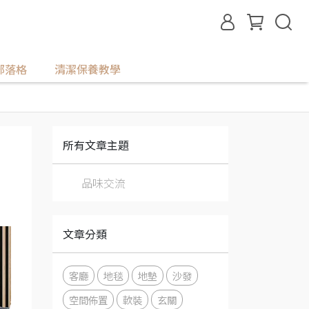
部落格
清潔保養教學
所有文章主題
品味交流
文章分類
客廳
地毯
地墊
沙發
空間佈置
軟裝
玄關