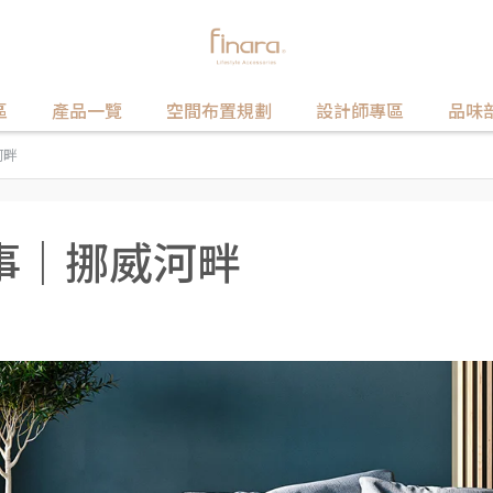
區
產品一覽
空間布置規劃
設計師專區
品味
河畔
事｜挪威河畔