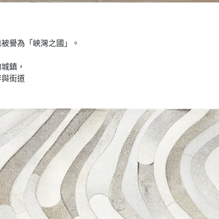
也被譽為「峽灣之國」。
，
的城鎮，
畔與街道