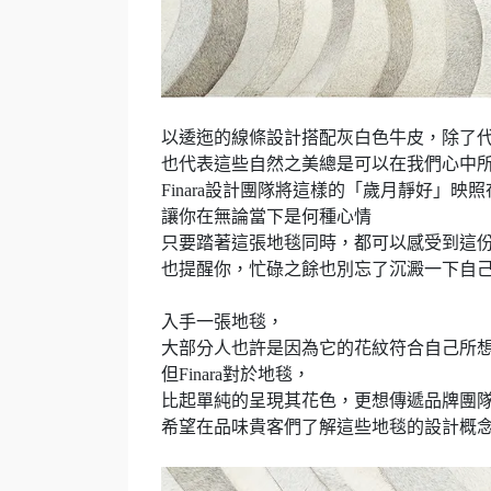
以逶迤的線條設計搭配灰白色牛皮，除了
也代表這些自然之美總是可以在我們心中
Finara設計團隊將這樣的「歲月靜好」映
讓你在無論當下是何種心情
只要踏著這張地毯同時，都可以感受到這
也提醒你，忙碌之餘也別忘了沉澱一下自
入手一張地毯，
大部分人也許是因為它的花紋符合自己所
但Finara對於地毯，
比起單純的呈現其花色，更想傳遞品牌團
希望在品味貴客們了解這些地毯的設計概