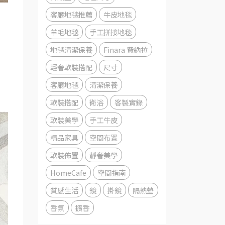
客廳地毯推薦
牛皮地毯
羊毛地毯
手工拼接地毯
地毯清潔保養
Finara 費納拉
輕奢軟裝搭配
尺寸
客廳地毯
清潔保養
軟裝搭配
衛浴
客製實錄
軟裝美學
手工牛皮
精品家具
空間布置
軟裝佈置
靜奢美學
HomeCafe
空間指南
質感生活
鏡
掛鏡
隔熱墊
香氛
擴香