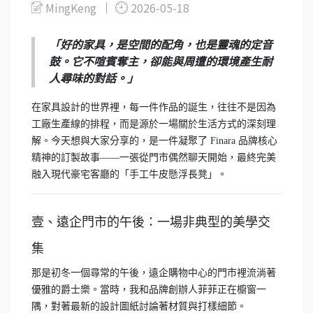
MingKeng
2026-05-18
「好的家具，是空間的配角，也是靈魂的定音
鼓。它不喧賓奪主，卻能與周遭的環境產生耐
人尋味的對話。」
在家具設計的世界裡，每一件作品的誕生，往往不是因為
工廠生產線的排程，而是源於一場關於生活方式的深刻理
解。今天想與大家分享的，是一件凝聚了 Finara 品牌核心
精神的訂製故事——一張從門市偶然聊天開始，最終完美
融入現代豪宅客廳的「手工牛皮懸浮長凳」。
壹、遠企門市的午後：一場非典型的美學交
集
那是初冬一個尋常的午後，遠企購物中心的門市裡流淌著
優雅的爵士樂。當時，我和品牌創辦人菲菲正在櫥窗一
隅，對著最新的設計圖紙討論著材質與打樣細節。