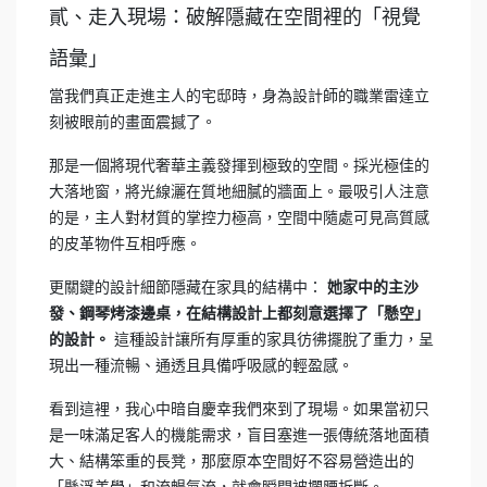
貳、走入現場：破解隱藏在空間裡的「視覺
語彙」
當我們真正走進主人的宅邸時，身為設計師的職業雷達立
刻被眼前的畫面震撼了。
那是一個將現代奢華主義發揮到極致的空間。採光極佳的
大落地窗，將光線灑在質地細膩的牆面上。最吸引人注意
的是，主人對材質的掌控力極高，空間中隨處可見高質感
的皮革物件互相呼應。
更關鍵的設計細節隱藏在家具的結構中：
她家中的主沙
發、鋼琴烤漆邊桌，在結構設計上都刻意選擇了「懸空」
的設計。
這種設計讓所有厚重的家具彷彿擺脫了重力，呈
現出一種流暢、通透且具備呼吸感的輕盈感。
看到這裡，我心中暗自慶幸我們來到了現場。如果當初只
是一味滿足客人的機能需求，盲目塞進一張傳統落地面積
大、結構笨重的長凳，那麼原本空間好不容易營造出的