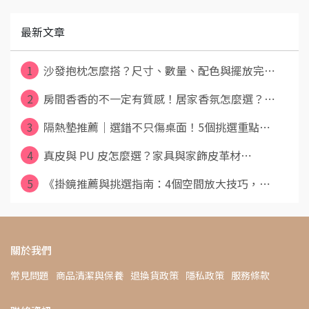
最新文章
1
沙發抱枕怎麼搭？尺寸、數量、配色與擺放完⋯
2
房間香香的不一定有質感！居家香氛怎麼選？⋯
3
隔熱墊推薦｜選錯不只傷桌面！5個挑選重點⋯
4
真皮與 PU 皮怎麼選？家具與家飾皮革材⋯
5
《掛鏡推薦與挑選指南：4個空間放大技巧，⋯
關於我們
常見問題
商品清潔與保養
退換貨政策
隱私政策
服務條款