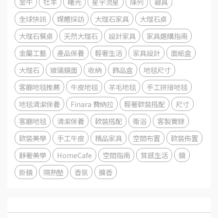
金牛
牡羊
曙光
星宇流星
陳列
寢具
全球快訊
媒體採訪
大理石家具
大理石桌
大理石餐桌
天然大理石
設計家具
家具選購指南
金屬工藝
產品保養
輕奢生活
家具設計
面紙盒
大理石
玻璃鏡面
收納
飾品盒
地毯尺寸
客廳地毯推薦
牛皮地毯
羊毛地毯
手工拼接地毯
地毯清潔保養
Finara 費納拉
輕奢軟裝搭配
尺寸
客廳地毯
清潔保養
軟裝搭配
衛浴
客製實錄
軟裝美學
手工牛皮
精品家具
空間布置
軟裝佈置
靜奢美學
HomeCafe
空間指南
質感生活
鏡
掛鏡
隔熱墊
香氛
擴香