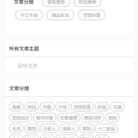
文章分類
客製實錄
軟裝美學
手工牛皮
精品家具
空間布置
所有文章主題
品味交流
文章分類
客廳
地毯
地墊
沙發
空間佈置
軟裝
玄關
空間設計
城市印象
布魯塞爾
挪威河畔
抱枕
毛孩
寵物
汪星人
喵星人
客製
十二星座