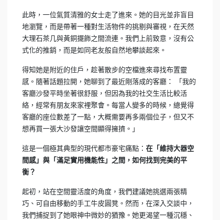
此時，一位氣質清雅的女士走了進來。她的目光並非盲目
地瀏覽，而是帶著一種對生活物件的挑剔與審視，在天然
大理石茶几與黃銅擺飾之間流連。我們上前致意，沒有公
式化的推銷，而是如同老友般自然地攀談起來。
得知她是附近的住戶，趁著散步的空檔進來尋找布置靈
感。隨著話題拉開，她聊到了最近剛落成的客廳： 「我的
客廳沙發平時坐著很舒服，但因為我的社交生活比較活
絡，經常有朋友來家裡聚會。每當人變多的時候，總覺得
客廳的座位數差了一點，大概需要再多兩個位子，但又不
想再買一張大沙發讓空間顯得擁擠。」
這是一個極其典型的現代都市豪宅痛點：
在「維持大器空
間感」與「滿足實用機能性」之間，如何找到完美的平
衡？
起初，站在空間靈活度的角度，我們建議她挑選兩張精
巧、可自由移動的手工牛皮圓凳。然而，在深入交談中，
我們捕捉到了她眼神中微妙的猶豫。她更渴望一種沉穩、