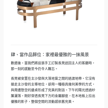
肆、當作品歸位：家裡最優雅的一抹風景
數週後，當我們將這張手工訂製長凳送回主人的客廳時，
那一刻的感動至今仍令人難忘。
長凳被安置在主沙發與大落地窗之間的過渡地帶。它沒有
搶走主沙發的主導地位，卻用一種極具幾何美學的方式，
與周遭懸空的邊桌形成了完美的對話。下午的陽光透過紗
簾灑落，剛好穿透長凳下方的金屬腳座，在木地板上拉出
優雅的影子，整個空間的流動感依舊完美。