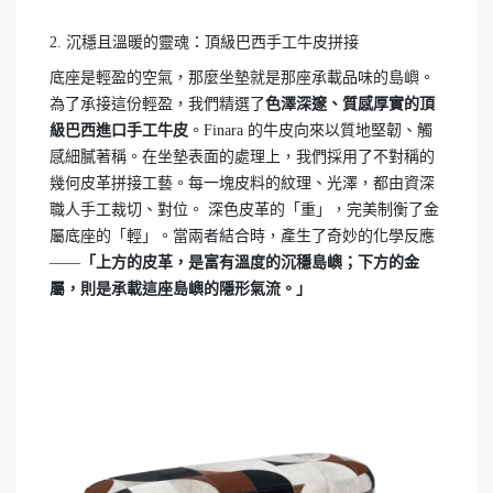
2. 沉穩且溫暖的靈魂：頂級巴西手工牛皮拼接
底座是輕盈的空氣，那麼坐墊就是那座承載品味的島嶼。
為了承接這份輕盈，我們精選了
色澤深邃、質感厚實的頂
級巴西進口手工牛皮
。Finara 的牛皮向來以質地堅韌、觸
感細膩著稱。在坐墊表面的處理上，我們採用了不對稱的
幾何皮革拼接工藝。每一塊皮料的紋理、光澤，都由資深
職人手工裁切、對位。 深色皮革的「重」，完美制衡了金
屬底座的「輕」。當兩者結合時，產生了奇妙的化學反應
——
「上方的皮革，是富有溫度的沉穩島嶼；下方的金
屬，則是承載這座島嶼的隱形氣流。」