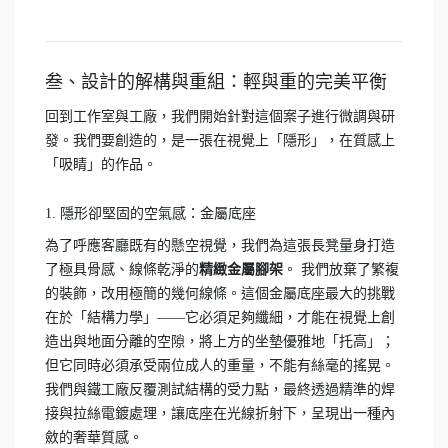
叁、設計的解構與重組：輕與重的完美平衡
回到工作室與工廠，我們開始針對這個案子進行微調與研
發。我們要創造的，是一張在視覺上「隱形」，在質感上
「吸睛」的作品。
1. 隱形卻堅固的空氣感：金屬底座
為了呼應客廳既有的懸空視覺，我們為這張長凳量身打造
了極具骨感、線條乾淨的
精緻金屬腳架
。 我們放棄了繁複
的裝飾，改用極簡的幾何線條。這個金屬底座最大的挑戰
在於「結構力學」——它必須足夠纖細，才能在視覺上創
造出與地面分離的空隙，將上方的坐墊優雅地「托高」；
但它同時必須承受兩位成人的重量，不能有絲毫的搖晃。
我們與鐵工廠反覆測試結構的受力點，最終透過精準的焊
接與拉絲電鍍處理，讓底座在光線折射下，呈現出一種內
斂的奢華質感。