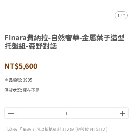
1
/
7
Finara費納拉-自然奢華-金屬葉子造型
托盤組-森野對話
NT$5,600
商品編號:
3935
供貨狀況:
庫存不足
此商品 「 最高 」可以折抵紅利
112
點 (約等於
NT$112
)