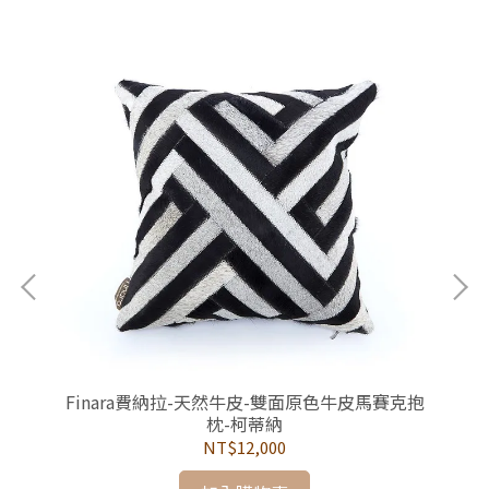
牛皮
Finara費納拉-天然牛皮-雙面原色牛皮馬賽克抱
F
枕-柯蒂納
NT$12,000