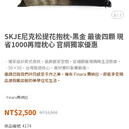
1
/
2
SKJE尼克松提花抱枕-黑金 最後四顆 現
省1000再贈枕心 官網獨家優惠
．獨家設計款式抱枕，裝飾居家空間，從細節展現精緻生活態度。
．50×50，台灣製造枕心，真材實料紮實飽滿。
邀請您與我們共同感受手作之美，擁有 Finara 費納拉，即能享受精
品渡假飯店般的美學住宅生活。
Finara費納拉
NT$2,500
NT$3,500
商品編號:
4174