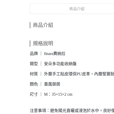
商品介紹
商品介紹
規格說明
品牌 ｜ finara費納拉
類型 ｜ 安朵多功能收納盤
材質 ｜ 外層手工貼皮環保PU皮革，內層堅實耐
顏色 ｜ 墨風御居
尺寸 ｜ M：35×15×2 cm
注意事項：避免陽光直曬或浸泡於水中。良好使用