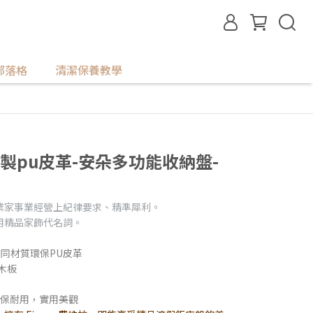
部落格
清潔保養教學
手工製pu皮革-安朵多功能收納盤-
業家事業經營上紀律要求、精準犀利。
用精品家飾代名詞。
花相同材質環保PU皮革
木板
，環保耐用，實用美觀