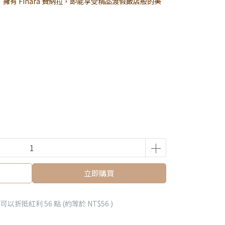
有 Finara 費納拉，即能享受精品渡假飯店般的美
立即購買
 」可以折抵紅利
56
點 (約等於
NT$56
)