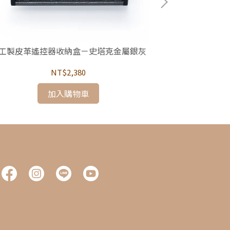
工製皮革遙控器收納盒－史塔克金屬銀灰
Finara費納
鑽長
NT$2,380
加入購物車