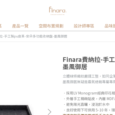
區
產品一覽
空間布置規劃
設計師專區
品味
費納拉-手工製pu皮革-安朵多功能收納盤-墨風御居
Finara費納拉-
墨風御居
立體線條織紋嚴謹工整，如同企
墨風御居無疑是霸氣總裁專屬專
．採用LV Monogram經典印
．外層手工精緻貼皮，內層 MDF
．避免陽光直曬，浸泡於水中
．良好使用下可保用 5-10 年