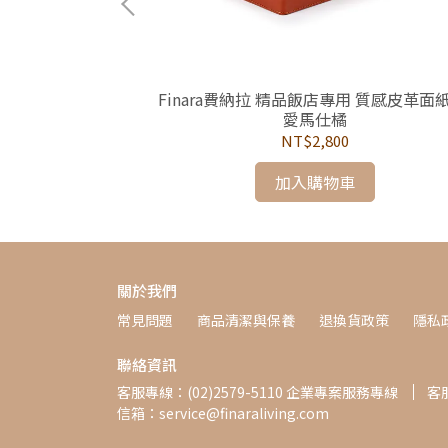
革-書寫板/寫字板/
Finara費納拉 精品飯店專用 質感皮革面紙
塔克金屬銀灰色
愛馬仕橘
NT$2,800
加入購物車
關於我們
常見問題
商品清潔與保養
退換貨政策
隱私
聯絡資訊
客服專線：(02)2579-5110 企業專案服務專線
客服
信箱：service@finaraliving.com