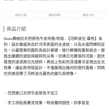
商品介紹
規格說明
運送方式
商品介紹
finara費納拉天然原色牛皮地墊/地毯 -【河畔波光·暮色】系
列，設計靈感來自於河流表面的水波紋、以及水面閃爍的反
光。以最簡單的圓形為設計基礎，進行解構與重新組合，營
造出連續的波紋與破碎的尖角，彷彿日光撒落的河面，起伏
搖曳的波浪將日光揉碎，再加上色彩的深淺層次呈現出反光
效果，讓此款地毯設計，不僅展現出幾何的現代風格，同時
也完美詮釋了河畔波光暮色的變化與想像。
．巴西進口天然牛皮原色不加工
．手工拼貼馬賽克效果，時尚獨特個性，四季皆宜