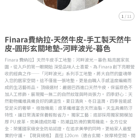
1
/
11
Finara費納拉-天然牛皮-手工製天然牛
皮-圓形玄關地墊-河畔波光-暮色
Finara 費納拉】天然牛皮手工地墊：河畔波光－暮色 點亮居家氛
圍，從入戶的第一眼開始 深受品味人士喜愛、為 Finara 創下亮眼營
收的經典之作——「河畔波光」系列手工地墊，將大自然的靈魂帶
入您的居家空間。這不僅是一張地墊，更是由職人手感溫度編織而
成的生活藝術品。 頂級選材：嚴選巴西進口天然牛皮，保留原色不
加人工修飾，展現獨一無二的自然紋理與時尚張力。 四季舒心：天
然動物纖維具備良好的調溫性，夏日清爽、冬日溫潤，四季皆能感
受足尖的奢華。 極致機能：皮革纖維富含天然油脂，天生具備防汙
特性，讓日常清潔保養輕鬆省力。 獨家工藝：底部採用獨家開模加
厚 PU 皮革，完美達成防霉、防潮且防滑的實用機能。 全方位安
全：榮獲國家級安全防焰認證，在追求美學的同時，更給家人最堅
實的守護。 【現貨規格】 直徑 120cm（適合玄關、按摩椅空間、閱