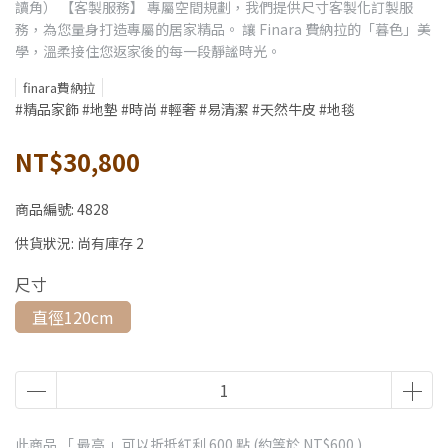
讀角） 【客製服務】 專屬空間規劃，我們提供尺寸客製化訂製服
務，為您量身打造專屬的居家精品。 讓 Finara 費納拉的「暮色」美
學，溫柔接住您返家後的每一段靜謐時光。
finara費納拉
#精品家飾 #地墊 #時尚 #輕奢 #易清潔 #天然牛皮 #地毯
NT$30,800
商品編號:
4828
供貨狀況:
尚有庫存 2
尺寸
直徑120cm
此商品 「 最高 」可以折抵紅利
600
點 (約等於
NT$600
)