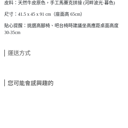
皮料：天然牛皮原色，手工馬賽克拼接 (河畔波光·暮色)
尺寸：41.5 x 45 x 91 cm（座面高 65cm）
貼心提醒：挑選高腳椅、吧台椅時建議坐高應距桌面高度
30-35cm
運送方式
您可能會感興趣的