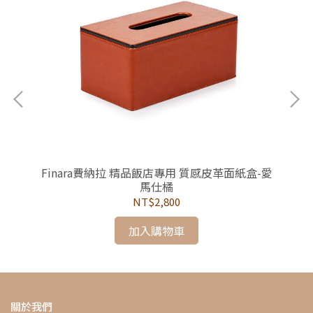
/圓
Finara費納拉 精品飯店專用 質感皮革面紙盒-愛
F
馬仕橘
NT$2,800
加入購物車
關於我們